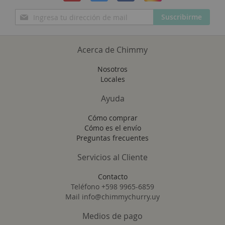
Inscríbase
Suscribirme
a
nuestro
boletín
Acerca de Chimmy
de
noticias:
Nosotros
Locales
Ayuda
Cómo comprar
Cómo es el envío
Preguntas frecuentes
Servicios al Cliente
Contacto
Teléfono +598 9965-6859
Mail info@chimmychurry.uy
Medios de pago