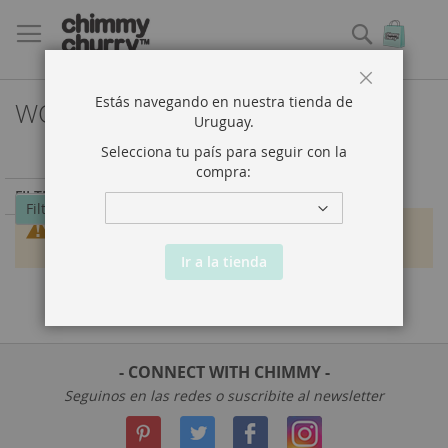
Buscar
Mi ce
Close
Estás navegando en nuestra tienda de
WOMEN
Uruguay
.
Selecciona tu país para seguir con la
compra:
FILTRADO POR
Filtrar por
No encontramos productos que concuerden con su
búsqueda.
Ir a la tienda
- CONNECT WITH CHIMMY -
Seguinos en las redes o suscribite al newsletter