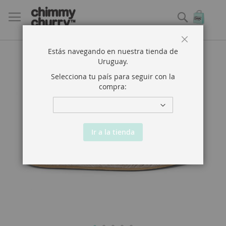
Buscar
Mi ce
Close
Estás navegando en nuestra tienda de
Saltar
Uruguay
.
al
final
Selecciona tu país para seguir con la
de
compra:
la
galería
de
imágenes
Ir a la tienda