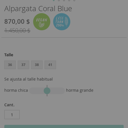
Alpargata Coral Blue
Saltar
al
comienzo
870,00 $
Special
de
Price
1.450,00 $
la
galería
de
imágenes
Talle
36
37
38
41
Se ajusta al talle habitual
horma chica
horma grande
Cant.