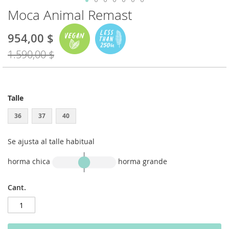
Moca Animal Remast
Saltar
al
comienzo
954,00 $
Special
de
Price
1.590,00 $
la
galería
de
imágenes
Talle
36
37
40
Se ajusta al talle habitual
horma chica
horma grande
Cant.