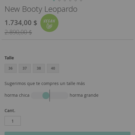
New Booty Leopardo
Saltar
al
comienzo
1.734,00 $
Special
de
Price
2.890,00 $
la
galería
de
imágenes
Talle
36
37
38
40
Sugerimos que te compres un talle más
horma chica
horma grande
Cant.