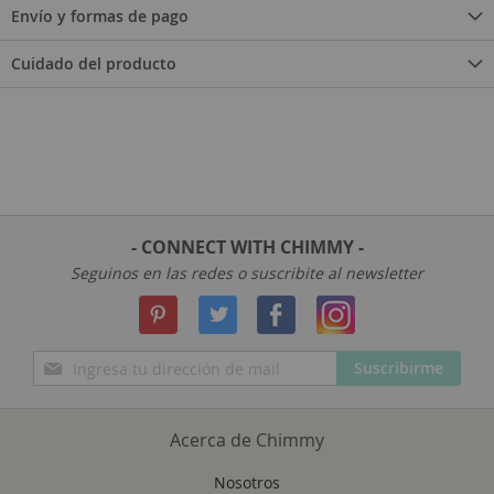
Envío y formas de pago
Cuidado del producto
- CONNECT WITH CHIMMY -
Seguinos en las redes o suscribite al newsletter
Inscríbase
Suscribirme
a
nuestro
boletín
Acerca de Chimmy
de
noticias:
Nosotros