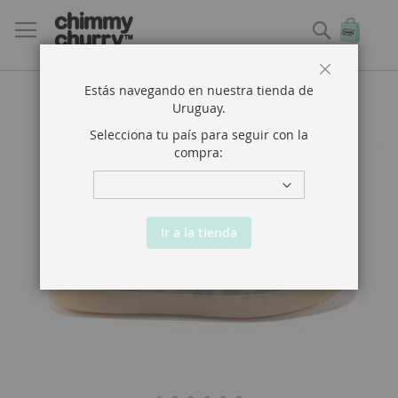
Buscar
Mi ce
Close
Estás navegando en nuestra tienda de
Saltar
Uruguay
.
al
final
Selecciona tu país para seguir con la
de
compra:
la
galería
de
imágenes
Ir a la tienda