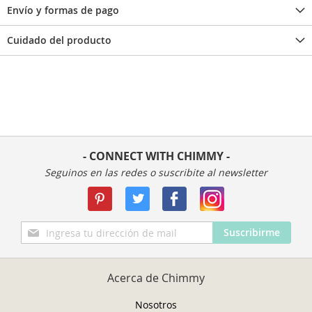
Envío y formas de pago
Cuidado del producto
- CONNECT WITH CHIMMY -
Seguinos en las redes o suscribite al newsletter
Inscríbase
Suscribirme
a
nuestro
boletín
Acerca de Chimmy
de
noticias:
Nosotros