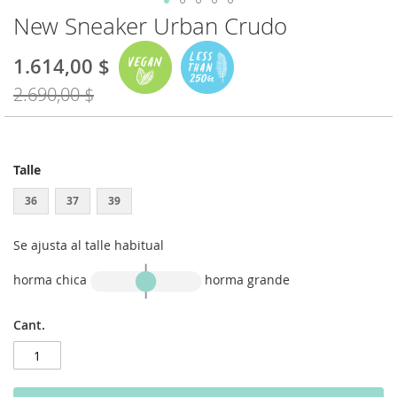
New Sneaker Urban Crudo
Saltar
al
comienzo
1.614,00 $
Special
de
Price
2.690,00 $
la
galería
de
imágenes
Talle
36
37
39
Se ajusta al talle habitual
horma chica
horma grande
Cant.