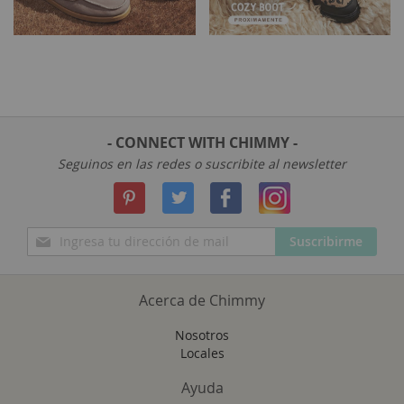
- CONNECT WITH CHIMMY -
Seguinos en las redes o suscribite al newsletter
Inscríbase
Suscribirme
a
nuestro
boletín
Acerca de Chimmy
de
noticias:
Nosotros
Locales
Ayuda