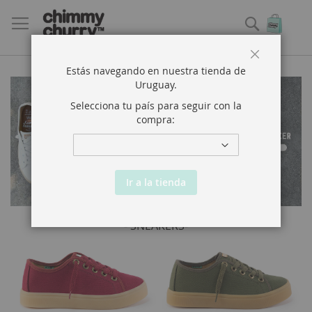
Buscar
Mi ce
Close
Estás navegando en nuestra tienda de
Uruguay
.
Selecciona tu país para seguir con la
compra:
Ir a la tienda
- SNEAKERS-