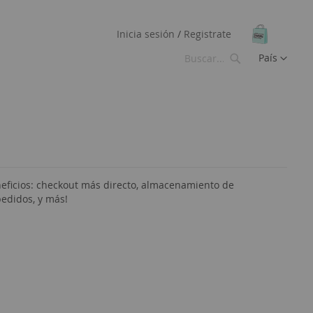
Mi cesta
Inicia sesión
Registrate
Idioma
País
Buscar
Buscar
eficios: checkout más directo, almacenamiento de
pedidos, y más!