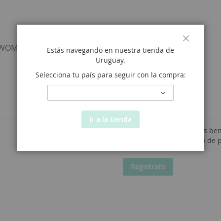
WOMEN
MEN
KIDS
STORES
Close
Estás navegando en nuestra tienda de
Uruguay
.
Selecciona tu país para seguir con la compra:
Nuevos clientes
Ir a la tienda
Registrarse tiene muchos ben
direcciones, seguimiento de 
Registrate