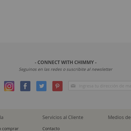
- CONNECT WITH CHIMMY -
Seguinos en las redes o suscribite al newsletter
Inscríbase
a
nuestro
boletín
de
noticias:
da
Servicios al Cliente
Medios de
 comprar
Contacto