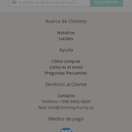
Suscribirme
a
nuestro
boletín
Acerca de Chimmy
de
noticias:
Nosotros
Locales
Ayuda
Cómo comprar
Cómo es el envío
Preguntas frecuentes
Servicios al Cliente
Contacto
Teléfono +598 9965-6859
Mail info@chimmychurry.uy
Medios de pago