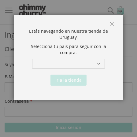
Buscar
Mi ce
Close
Estás navegando en nuestra tienda de
Ingreso de clientes
Uruguay
.
Selecciona tu país para seguir con la
Clientes registrados
compra:
Si ya tenés una cuenta, ingresá con tu mail.
E-Mail
Ir a la tienda
Contraseña
Inicia sesión